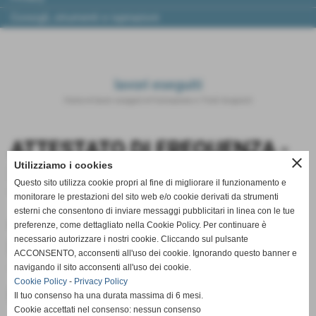
Consigli, strumenti e ispirazioni
lavori eseguiti
Home
>
lavori eseguiti
>
Formazione e Titoli Acquisiti
ATTESTATO DI FREQUENZA -
close
Utilizziamo i cookies
Seminario di Aggiornamento
Questo sito utilizza cookie propri al fine di migliorare il funzionamento e
Tecnico relativo agli schemi di
monitorare le prestazioni del sito web e/o cookie derivati da strumenti
esterni che consentono di inviare messaggi pubblicitari in linea con le tue
certificazione SGQ, SGA, SCR,
preferenze, come dettagliato nella Cookie Policy. Per continuare è
necessario autorizzare i nostri cookie. Cliccando sul pulsante
PRD
ACCONSENTO, acconsenti all'uso dei cookie. Ignorando questo banner e
navigando il sito acconsenti all'uso dei cookie.
Formazione e Titoli Acquisiti
Cookie Policy
-
Privacy Policy
Documenti allegati
Il tuo consenso ha una durata massima di 6 mesi.
Cookie accettati nel consenso: nessun consenso