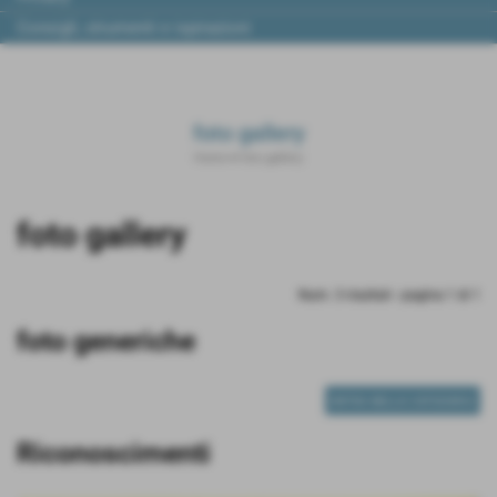
Consigli, strumenti e ispirazioni
foto gallery
Home
>
foto gallery
Invia
foto gallery
Num. 3 risultati - pagina 1 di 1
foto generiche
ENTRA NELLA CATEGORIA
Riconoscimenti