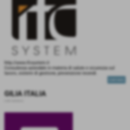
http://www.ifcsystem.it
Consulenza aziendale in materia di salute e sicurezza sul
lavoro, sistemi di gestione, prevenzione incendi.
CONTINUA
GILIA ITALIA
Link Generici