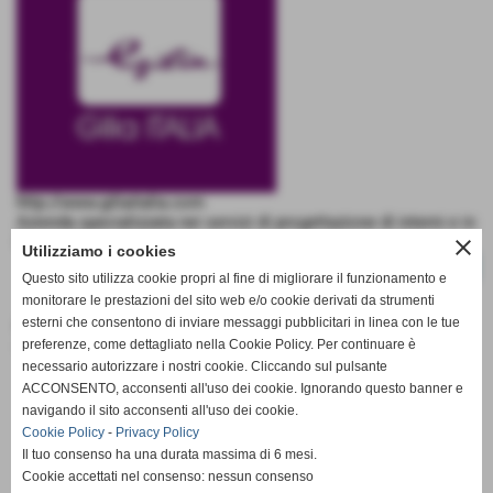
http://www.giliaitalia.com
Azienda specializzata nei servizi di progettazione di interni e in
Design Marketing
close
Utilizziamo i cookies
CONTINUA
Questo sito utilizza cookie propri al fine di migliorare il funzionamento e
monitorare le prestazioni del sito web e/o cookie derivati da strumenti
ANIEM SICILIA
esterni che consentono di inviare messaggi pubblicitari in linea con le tue
preferenze, come dettagliato nella Cookie Policy. Per continuare è
Link Generici
necessario autorizzare i nostri cookie. Cliccando sul pulsante
ACCONSENTO, acconsenti all'uso dei cookie. Ignorando questo banner e
navigando il sito acconsenti all'uso dei cookie.
Cookie Policy
-
Privacy Policy
Il tuo consenso ha una durata massima di 6 mesi.
Cookie accettati nel consenso: nessun consenso